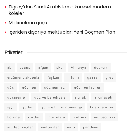
Tigray’dan Suudi Arabistan’a küresel modern
köleler
Makinelerin göçü
İçeriden dışarıya mektuplar: Yeni Göçmen Planı
Etiketler
ab
adana
afgan
akp
Almanya
deprem
ercüment akdeniz
faşizm
filistin
gazze
grev
göç
göçmen
göçmen işçi
göçmen işçiler
göçmenler
göç ve belediyeler
ittifak
iş cinayeti
işçi
işçiler
işçi sağlığı iş güvenliği
kitap tanıtım
korona
kürtler
mücadele
mülteci
mülteci işçi
mülteci işçiler
mülteciler
nato
pandemi