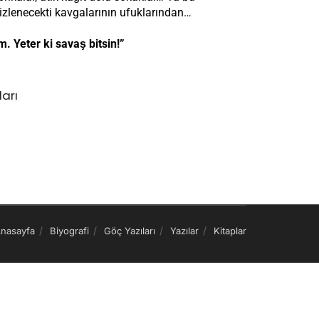
lizlenecekti kavgalarının ufuklarından…
. Yeter ki savaş bitsin!”
ları
nasayfa
Biyografi
Göç Yazıları
Yazılar
Kitaplar