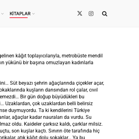
KITAPLAR
inen kâğıt toplayıcılarıyla, metrobüste mendil
vaşın yükünü bir başına omuzlayan kadınlarla
çini… Süt beyazı şehrin ağaçlarında çiçekler açar,
kaklarında kuşların dansından rol çalar, cıvıl
 bilemezdi… Bir gün doğup büyüdükleri bu
 Uzaklardan, çok uzaklardan belli belirsiz
mse duymuyordu. Ta ki kendilerini Türkiye
nlar, ağaçlar kadar nauraları da vurdu. Su
ılmaz oldu. Kaideler çarksız kaldı, çarklar milsiz.
çtu, son kuşlar kaçtı. Sınırın öte tarafında hiç
abrikalar, atık kâğıt dolu sokaklar… Ya bu