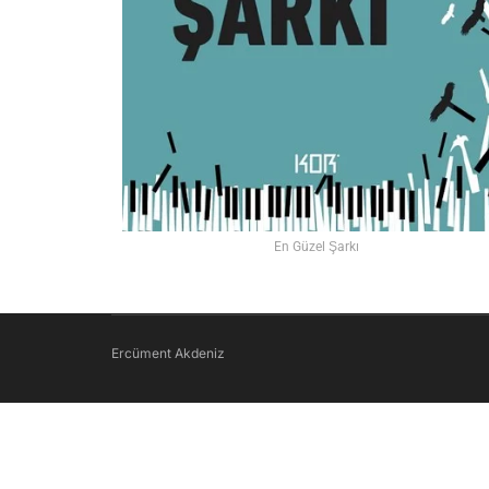
En Güzel Şarkı
Ercüment Akdeniz