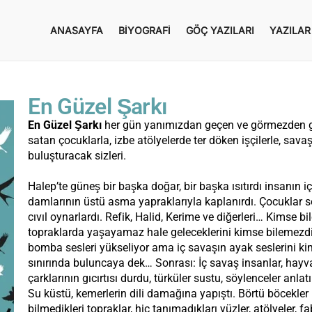
ANASAYFA
BIYOGRAFI
GÖÇ YAZILARI
YAZILAR
En Güzel Şarkı
En Güzel Şarkı
her gün yanımızdan geçen ve görmezden gel
satan çocuklarla, izbe atölyelerde ter döken işçilerle, sa
buluşturacak sizleri.
Halep’te güneş bir başka doğar, bir başka ısıtırdı insanın i
damlarının üstü asma yapraklarıyla kaplanırdı. Çocuklar so
cıvıl oynarlardı. Refik, Halid, Kerime ve diğerleri… Kimse
topraklarda yaşayamaz hale geleceklerini kimse bilemezdi…
bomba sesleri yükseliyor ama iç savaşın ayak seslerini ki
sınırında buluncaya dek… Sonrası: İç savaş insanlar, hayva
çarklarının gıcırtısı durdu, türküler sustu, söylenceler anlat
Su küstü, kemerlerin dili damağına yapıştı. Börtü böcekler u
bilmedikleri topraklar, hiç tanımadıkları yüzler, atölyeler, f