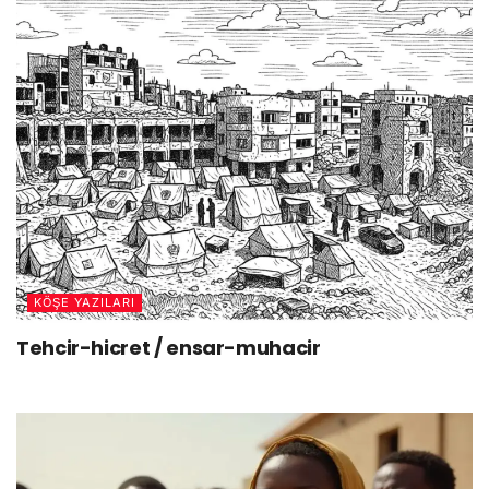
KÖŞE YAZILARI
Tehcir-hicret / ensar-muhacir