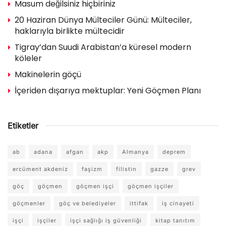
Masum değilsiniz hiçbiriniz
20 Haziran Dünya Mülteciler Günü: Mülteciler,
haklarıyla birlikte mültecidir
Tigray’dan Suudi Arabistan’a küresel modern
köleler
Makinelerin göçü
İçeriden dışarıya mektuplar: Yeni Göçmen Planı
Etiketler
ab
adana
afgan
akp
Almanya
deprem
ercüment akdeniz
faşizm
filistin
gazze
grev
göç
göçmen
göçmen işçi
göçmen işçiler
göçmenler
göç ve belediyeler
ittifak
iş cinayeti
işçi
işçiler
işçi sağlığı iş güvenliği
kitap tanıtım