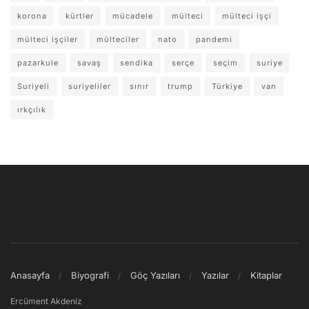
korona
kürtler
mücadele
mülteci
mülteci işçi
mülteci işçiler
mülteciler
nato
pandemi
pazarkule
savaş
sendika
serçe
seçim
suriye
Suriyeli
suriyeliler
sınır
trump
Türkiye
van
ırkçılık
Anasayfa
Biyografi
Göç Yazıları
Yazılar
Kitaplar
Ercüment Akdeniz