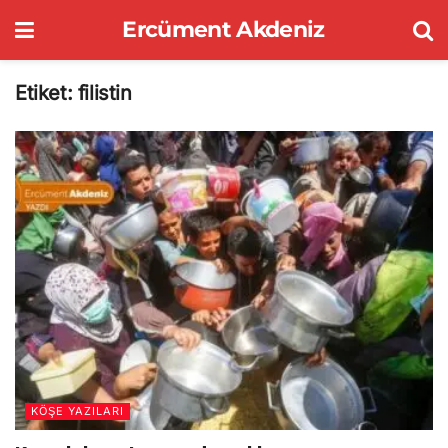
Ercüment Akdeniz
Etiket:
filistin
KÖŞE YAZILARI