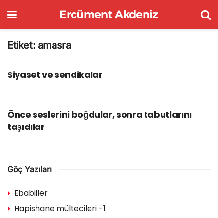
Ercüment Akdeniz
Etiket:
amasra
KÖŞE YAZILARI
Siyaset ve sendikalar
KÖŞE YAZILARI
Önce seslerini boğdular, sonra tabutlarını
taşıdılar
Göç Yazıları
Ebabiller
Hapishane mültecileri -1