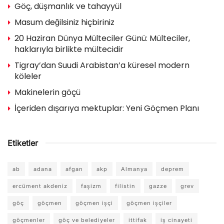
Göç, düşmanlık ve tahayyül
Masum değilsiniz hiçbiriniz
20 Haziran Dünya Mülteciler Günü: Mülteciler,
haklarıyla birlikte mültecidir
Tigray’dan Suudi Arabistan’a küresel modern
köleler
Makinelerin göçü
İçeriden dışarıya mektuplar: Yeni Göçmen Planı
Etiketler
ab
adana
afgan
akp
Almanya
deprem
ercüment akdeniz
faşizm
filistin
gazze
grev
göç
göçmen
göçmen işçi
göçmen işçiler
göçmenler
göç ve belediyeler
ittifak
iş cinayeti