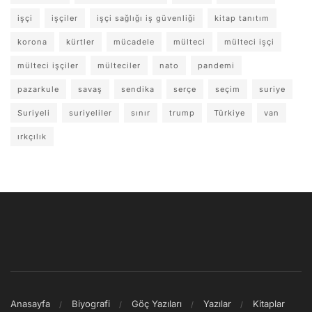
işçi
işçiler
işçi sağlığı iş güvenliği
kitap tanıtım
korona
kürtler
mücadele
mülteci
mülteci işçi
mülteci işçiler
mülteciler
nato
pandemi
pazarkule
savaş
sendika
serçe
seçim
suriye
Suriyeli
suriyeliler
sınır
trump
Türkiye
van
ırkçılık
Anasayfa
Biyografi
Göç Yazıları
Yazılar
Kitaplar