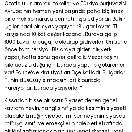
Özetle uluslararası tekeller ve Türkiye burjuvazisi
Avrupa’nın hemen yeni başında paha biçilmez
bir emek sömürüsü cenneti inşa ediyorlar. Bakın
işçiler nasıl bir kıyas yapıyor: “Bulgar Levası TL
karşısında 10 kat değer kazandı. Buraya gelip
1000 Leva ile bagajı doldurup gidiyorlar. On sene
önce tam tersiydi. Biz oraya gider, alışveriş
yapar, hafta sonu gezer gelirdik. Mezar taşını
bile ucuz olduğu için burada yaptırıp götürenler
var! Edirne’de kira fiyatları üçe katladı. Bulgarlar
TL’nin düşüşüyle maaşını artık burada
harcıyorlar, burada yaşıyorlar.”
Kıssadan hisse bir soru: Siyaset denen genel
kavram neyin, hangi sınıf ya da kesimin siyaseti
olacak? Emeğin siyaseti mi sermayenin siyaseti
mi? İşçi sınıfı ve emekçilerin talepleri etrafında
birliğini sağlayacak olan şey kendi siyaseti yani