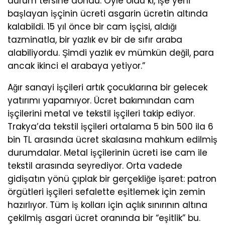
durum tersine döndü. Öyle oldu ki, işe yeni
başlayan işçinin ücreti asgarin ücretin altında
kalabildi. 15 yıl önce bir cam işçisi, aldığı
tazminatla, bir yazlık ev bir de sıfır araba
alabiliyordu. Şimdi yazlık ev mümkün değil, para
ancak ikinci el arabaya yetiyor.”
Ağır sanayi işçileri artık çocuklarına bir gelecek
yatırımı yapamıyor. Ücret bakımından cam
işçilerini metal ve tekstil işçileri takip ediyor.
Trakya’da tekstil işçileri ortalama 5 bin 500 ila 6
bin TL arasında ücret skalasına mahkum edilmiş
durumdalar. Metal işçilerinin ücreti ise cam ile
tekstil arasında seyrediyor. Orta vadede
gidişatın yönü çıplak bir gerçekliğe işaret: patron
örgütleri işçileri sefalette eşitlemek için zemin
hazırlıyor. Tüm iş kolları için açlık sınırının altına
çekilmiş asgari ücret oranında bir “eşitlik” bu.