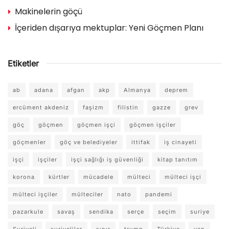
Makinelerin göçü
İçeriden dışarıya mektuplar: Yeni Göçmen Planı
Etiketler
ab
adana
afgan
akp
Almanya
deprem
ercüment akdeniz
faşizm
filistin
gazze
grev
göç
göçmen
göçmen işçi
göçmen işçiler
göçmenler
göç ve belediyeler
ittifak
iş cinayeti
işçi
işçiler
işçi sağlığı iş güvenliği
kitap tanıtım
korona
kürtler
mücadele
mülteci
mülteci işçi
mülteci işçiler
mülteciler
nato
pandemi
pazarkule
savaş
sendika
serçe
seçim
suriye