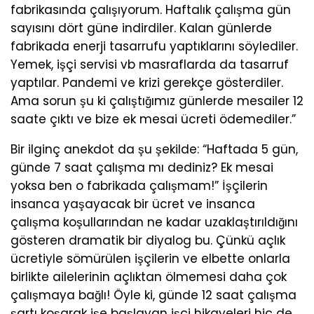
fabrikasında çalışıyorum. Haftalık çalışma gün
sayısını dört güne indirdiler. Kalan günlerde
fabrikada enerji tasarrufu yaptıklarını söylediler.
Yemek, işçi servisi vb masraflarda da tasarruf
yaptılar. Pandemi ve krizi gerekçe gösterdiler.
Ama sorun şu ki çalıştığımız günlerde mesailer 12
saate çıktı ve bize ek mesai ücreti ödemediler.”
Bir ilginç anekdot da şu şekilde: “Haftada 5 gün,
günde 7 saat çalışma mı dediniz? Ek mesai
yoksa ben o fabrikada çalışmam!” İşçilerin
insanca yaşayacak bir ücret ve insanca
çalışma koşullarından ne kadar uzaklaştırıldığını
gösteren dramatik bir diyalog bu. Çünkü açlık
ücretiyle sömürülen işçilerin ve elbette onlarla
birlikte ailelerinin açlıktan ölmemesi daha çok
çalışmaya bağlı! Öyle ki, günde 12 saat çalışma
şartı koşarak işe başlayan işçi hikayeleri hiç de