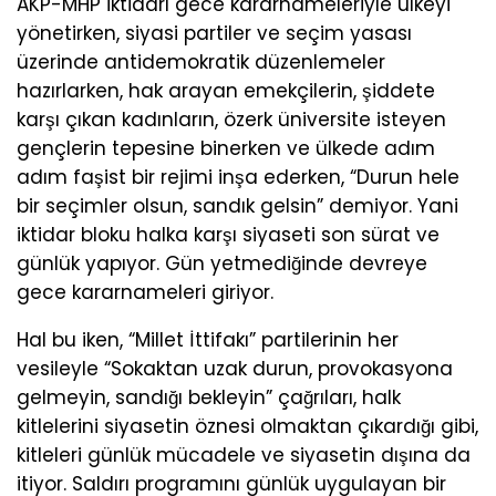
AKP-MHP iktidarı gece kararnameleriyle ülkeyi
yönetirken, siyasi partiler ve seçim yasası
üzerinde antidemokratik düzenlemeler
hazırlarken, hak arayan emekçilerin, şiddete
karşı çıkan kadınların, özerk üniversite isteyen
gençlerin tepesine binerken ve ülkede adım
adım faşist bir rejimi inşa ederken, “Durun hele
bir seçimler olsun, sandık gelsin” demiyor. Yani
iktidar bloku halka karşı siyaseti son sürat ve
günlük yapıyor. Gün yetmediğinde devreye
gece kararnameleri giriyor.
Hal bu iken, “Millet İttifakı” partilerinin her
vesileyle “Sokaktan uzak durun, provokasyona
gelmeyin, sandığı bekleyin” çağrıları, halk
kitlelerini siyasetin öznesi olmaktan çıkardığı gibi,
kitleleri günlük mücadele ve siyasetin dışına da
itiyor. Saldırı programını günlük uygulayan bir