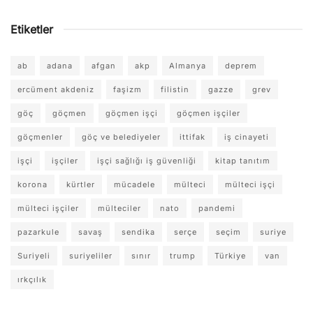
Etiketler
ab
adana
afgan
akp
Almanya
deprem
ercüment akdeniz
faşizm
filistin
gazze
grev
göç
göçmen
göçmen işçi
göçmen işçiler
göçmenler
göç ve belediyeler
ittifak
iş cinayeti
işçi
işçiler
işçi sağlığı iş güvenliği
kitap tanıtım
korona
kürtler
mücadele
mülteci
mülteci işçi
mülteci işçiler
mülteciler
nato
pandemi
pazarkule
savaş
sendika
serçe
seçim
suriye
Suriyeli
suriyeliler
sınır
trump
Türkiye
van
ırkçılık