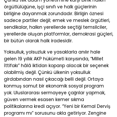
Çünkü tek adam yönetimine karşı birlik halkın
örgütlülüğüne, işçi sınıfı ve halk güçlerinin
birliğine dayanmak zorundadır. Birliğin öznesi
sadece partiler değil; emek ve meslek örgütleri,
sendikalar, halkın yerellerde seçtiği temsilciler,
yerellerde oluşan platformlar, demokrasi güçleri,
bir bütün olarak halk iradesidir.
Yoksulluk, yolsuzluk ve yasaklarla anılır hale
gelen 19 yıllık AKP hükümeti karşısında, “Millet
İttifakı” hâlâ iktidarı koparıp alacak bir seçenek
olabilmiş değil. Çünkü ülkenin yoksulluk
girdabından nasıl çıkacağı belli değil. Ortaya
konmuş somut bir ekonomik sosyal program
yok. Uluslararası sermayeye çağrılar yapmak,
güven vermek esasen kemer sıkma
politikalarına kredi açıyor. “Yeni bir Kemal Derviş
programı mı” sorusunu akla getiriyor. Zengine