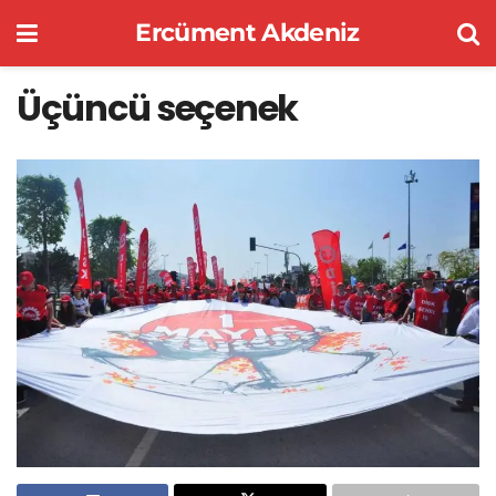
Ercüment Akdeniz
Üçüncü seçenek