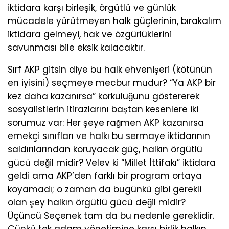
iktidara karşı birleşik, örgütlü ve günlük
mücadele yürütmeyen halk güçlerinin, bırakalım
iktidara gelmeyi, hak ve özgürlüklerini
savunması bile eksik kalacaktır.
Sırf AKP gitsin diye bu halk ehvenişeri (kötünün
en iyisini) seçmeye mecbur mudur? “Ya AKP bir
kez daha kazanırsa” korkuluğunu göstererek
sosyalistlerin itirazlarını baştan kesenlere iki
sorumuz var: Her şeye rağmen AKP kazanırsa
emekçi sınıfları ve halkı bu sermaye iktidarının
saldırılarından koruyacak güç, halkın örgütlü
gücü değil midir? Velev ki “Millet İttifakı” iktidara
geldi ama AKP’den farklı bir program ortaya
koyamadı; o zaman da bugünkü gibi gerekli
olan şey halkın örgütlü gücü değil midir?
Üçüncü Seçenek tam da bu nedenle gereklidir.