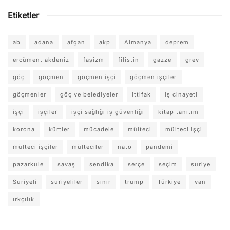
Etiketler
ab
adana
afgan
akp
Almanya
deprem
ercüment akdeniz
faşizm
filistin
gazze
grev
göç
göçmen
göçmen işçi
göçmen işçiler
göçmenler
göç ve belediyeler
ittifak
iş cinayeti
işçi
işçiler
işçi sağlığı iş güvenliği
kitap tanıtım
korona
kürtler
mücadele
mülteci
mülteci işçi
mülteci işçiler
mülteciler
nato
pandemi
pazarkule
savaş
sendika
serçe
seçim
suriye
Suriyeli
suriyeliler
sınır
trump
Türkiye
van
ırkçılık