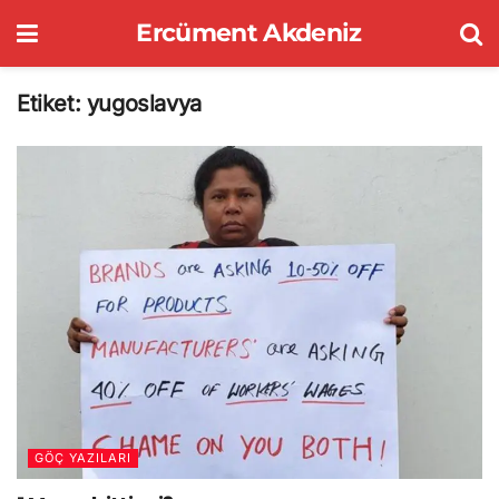
Ercüment Akdeniz
Etiket:
yugoslavya
GÖÇ YAZILARI