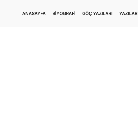
ANASAYFA
BIYOGRAFI
GÖÇ YAZILARI
YAZILAR