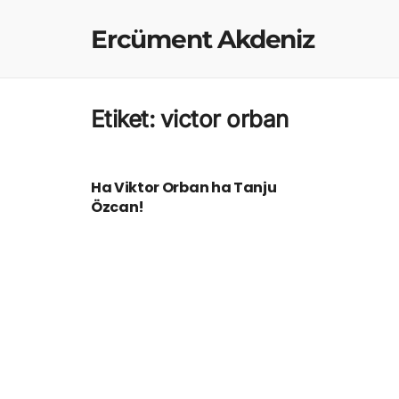
Ercüment Akdeniz
Etiket:
victor orban
GÖÇ YAZILARI
Ha Viktor Orban ha Tanju
Özcan!