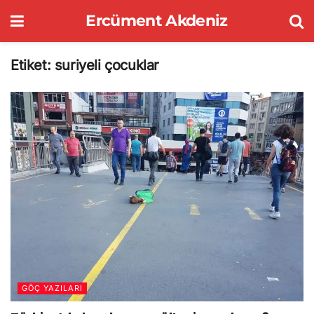
Ercüment Akdeniz
Etiket:
suriyeli çocuklar
GÖÇ YAZILARI