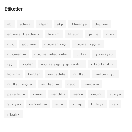
Etiketler
ab
adana
afgan
akp
Almanya
deprem
ercüment akdeniz
faşizm
filistin
gazze
grev
göç
göçmen
göçmen işçi
göçmen işçiler
göçmenler
göç ve belediyeler
ittifak
iş cinayeti
işçi
işçiler
işçi sağlığı iş güvenliği
kitap tanıtım
korona
kürtler
mücadele
mülteci
mülteci işçi
mülteci işçiler
mülteciler
nato
pandemi
pazarkule
savaş
sendika
serçe
seçim
suriye
Suriyeli
suriyeliler
sınır
trump
Türkiye
van
ırkçılık