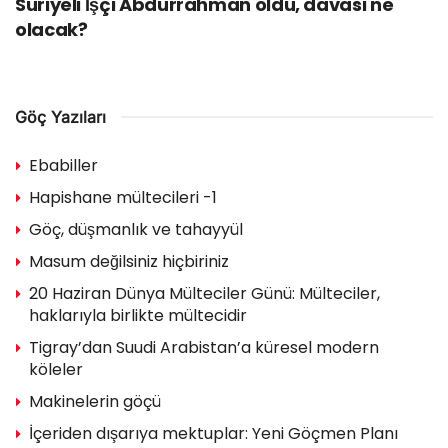
Suriyeli İşçi Abdurrahman öldü, davası ne
olacak?
Göç Yazıları
Ebabiller
Hapishane mültecileri -1
Göç, düşmanlık ve tahayyül
Masum değilsiniz hiçbiriniz
20 Haziran Dünya Mülteciler Günü: Mülteciler,
haklarıyla birlikte mültecidir
Tigray’dan Suudi Arabistan’a küresel modern
köleler
Makinelerin göçü
İçeriden dışarıya mektuplar: Yeni Göçmen Planı