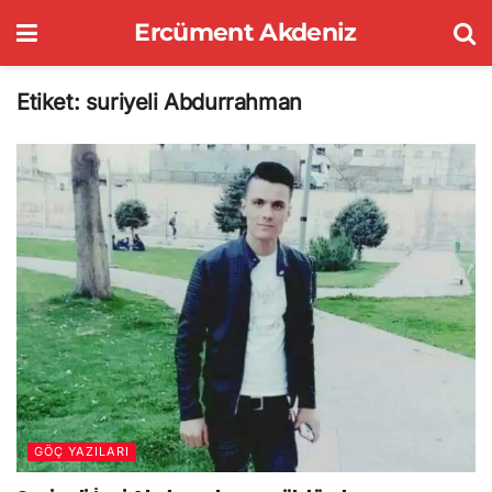
Ercüment Akdeniz
Etiket:
suriyeli Abdurrahman
GÖÇ YAZILARI