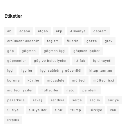
Etiketler
ab
adana
afgan
akp
Almanya
deprem
ercüment akdeniz
faşizm
filistin
gazze
grev
göç
göçmen
göçmen işçi
göçmen işçiler
göçmenler
göç ve belediyeler
ittifak
iş cinayeti
işçi
işçiler
işçi sağlığı iş güvenliği
kitap tanıtım
korona
kürtler
mücadele
mülteci
mülteci işçi
mülteci işçiler
mülteciler
nato
pandemi
pazarkule
savaş
sendika
serçe
seçim
suriye
Suriyeli
suriyeliler
sınır
trump
Türkiye
van
ırkçılık