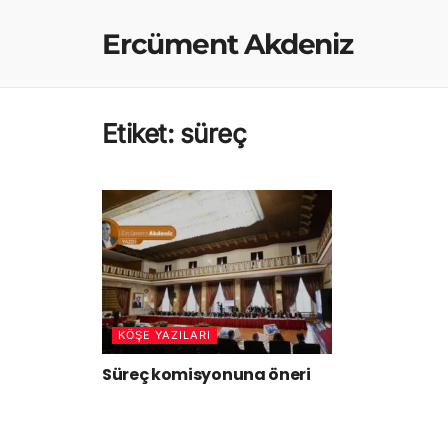
Ercüment Akdeniz
Etiket:
süreç
KÖŞE YAZILARI
Süreç komisyonuna öneri