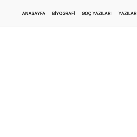
ANASAYFA
BIYOGRAFI
GÖÇ YAZILARI
YAZILAR