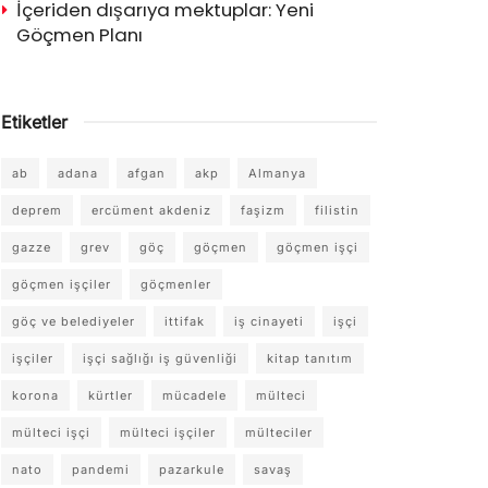
İçeriden dışarıya mektuplar: Yeni
Göçmen Planı
Etiketler
ab
adana
afgan
akp
Almanya
deprem
ercüment akdeniz
faşizm
filistin
gazze
grev
göç
göçmen
göçmen işçi
göçmen işçiler
göçmenler
göç ve belediyeler
ittifak
iş cinayeti
işçi
işçiler
işçi sağlığı iş güvenliği
kitap tanıtım
korona
kürtler
mücadele
mülteci
mülteci işçi
mülteci işçiler
mülteciler
nato
pandemi
pazarkule
savaş