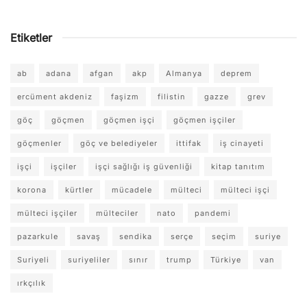
Etiketler
ab
adana
afgan
akp
Almanya
deprem
ercüment akdeniz
faşizm
filistin
gazze
grev
göç
göçmen
göçmen işçi
göçmen işçiler
göçmenler
göç ve belediyeler
ittifak
iş cinayeti
işçi
işçiler
işçi sağlığı iş güvenliği
kitap tanıtım
korona
kürtler
mücadele
mülteci
mülteci işçi
mülteci işçiler
mülteciler
nato
pandemi
pazarkule
savaş
sendika
serçe
seçim
suriye
Suriyeli
suriyeliler
sınır
trump
Türkiye
van
ırkçılık