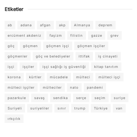
Etiketler
ab
adana
afgan
akp
Almanya
deprem
ercüment akdeniz
faşizm
filistin
gazze
grev
göç
göçmen
göçmen işçi
göçmen işçiler
göçmenler
göç ve belediyeler
ittifak
iş cinayeti
işçi
işçiler
işçi sağlığı iş güvenliği
kitap tanıtım
korona
kürtler
mücadele
mülteci
mülteci işçi
mülteci işçiler
mülteciler
nato
pandemi
pazarkule
savaş
sendika
serçe
seçim
suriye
Suriyeli
suriyeliler
sınır
trump
Türkiye
van
ırkçılık