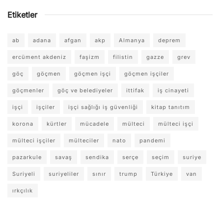
Etiketler
ab
adana
afgan
akp
Almanya
deprem
ercüment akdeniz
faşizm
filistin
gazze
grev
göç
göçmen
göçmen işçi
göçmen işçiler
göçmenler
göç ve belediyeler
ittifak
iş cinayeti
işçi
işçiler
işçi sağlığı iş güvenliği
kitap tanıtım
korona
kürtler
mücadele
mülteci
mülteci işçi
mülteci işçiler
mülteciler
nato
pandemi
pazarkule
savaş
sendika
serçe
seçim
suriye
Suriyeli
suriyeliler
sınır
trump
Türkiye
van
ırkçılık