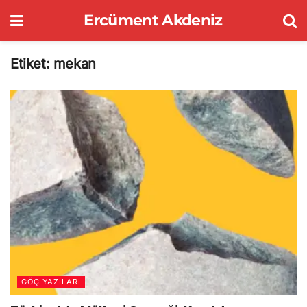
Ercüment Akdeniz
Etiket:
mekan
GÖÇ YAZILARI