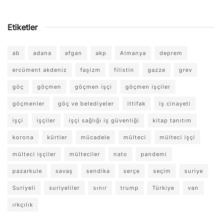
Etiketler
ab
adana
afgan
akp
Almanya
deprem
ercüment akdeniz
faşizm
filistin
gazze
grev
göç
göçmen
göçmen işçi
göçmen işçiler
göçmenler
göç ve belediyeler
ittifak
iş cinayeti
işçi
işçiler
işçi sağlığı iş güvenliği
kitap tanıtım
korona
kürtler
mücadele
mülteci
mülteci işçi
mülteci işçiler
mülteciler
nato
pandemi
pazarkule
savaş
sendika
serçe
seçim
suriye
Suriyeli
suriyeliler
sınır
trump
Türkiye
van
ırkçılık