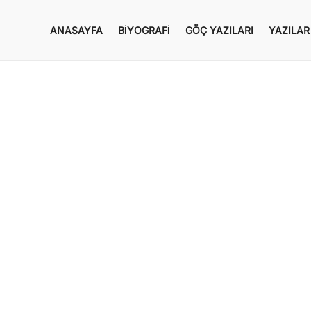
ANASAYFA
BIYOGRAFI
GÖÇ YAZILARI
YAZILAR