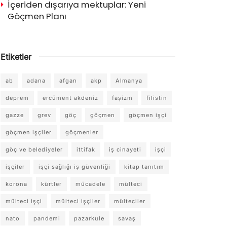
İçeriden dışarıya mektuplar: Yeni
Göçmen Planı
Etiketler
ab
adana
afgan
akp
Almanya
deprem
ercüment akdeniz
faşizm
filistin
gazze
grev
göç
göçmen
göçmen işçi
göçmen işçiler
göçmenler
göç ve belediyeler
ittifak
iş cinayeti
işçi
işçiler
işçi sağlığı iş güvenliği
kitap tanıtım
korona
kürtler
mücadele
mülteci
mülteci işçi
mülteci işçiler
mülteciler
nato
pandemi
pazarkule
savaş