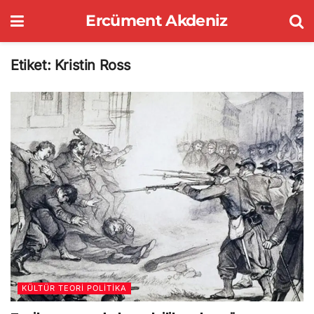
Ercüment Akdeniz
Etiket:
Kristin Ross
KÜLTÜR TEORI POLITIKA