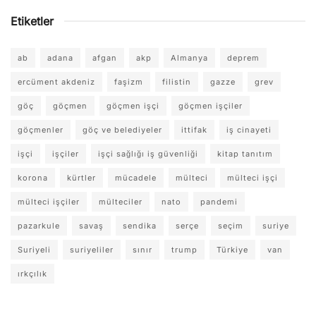
Etiketler
ab
adana
afgan
akp
Almanya
deprem
ercüment akdeniz
faşizm
filistin
gazze
grev
göç
göçmen
göçmen işçi
göçmen işçiler
göçmenler
göç ve belediyeler
ittifak
iş cinayeti
işçi
işçiler
işçi sağlığı iş güvenliği
kitap tanıtım
korona
kürtler
mücadele
mülteci
mülteci işçi
mülteci işçiler
mülteciler
nato
pandemi
pazarkule
savaş
sendika
serçe
seçim
suriye
Suriyeli
suriyeliler
sınır
trump
Türkiye
van
ırkçılık