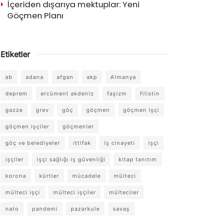
İçeriden dışarıya mektuplar: Yeni
Göçmen Planı
Etiketler
ab
adana
afgan
akp
Almanya
deprem
ercüment akdeniz
faşizm
filistin
gazze
grev
göç
göçmen
göçmen işçi
göçmen işçiler
göçmenler
göç ve belediyeler
ittifak
iş cinayeti
işçi
işçiler
işçi sağlığı iş güvenliği
kitap tanıtım
korona
kürtler
mücadele
mülteci
mülteci işçi
mülteci işçiler
mülteciler
nato
pandemi
pazarkule
savaş