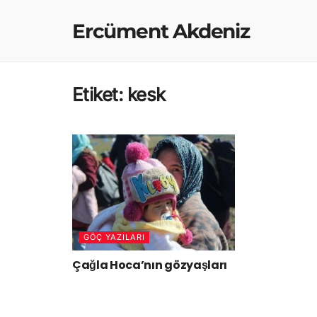
Ercüment Akdeniz
Etiket:
kesk
GÖÇ YAZILARI
Çağla Hoca’nın gözyaşları