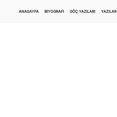
ANASAYFA
BIYOGRAFI
GÖÇ YAZILARI
YAZILAR