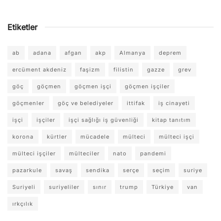
Etiketler
ab
adana
afgan
akp
Almanya
deprem
ercüment akdeniz
faşizm
filistin
gazze
grev
göç
göçmen
göçmen işçi
göçmen işçiler
göçmenler
göç ve belediyeler
ittifak
iş cinayeti
işçi
işçiler
işçi sağlığı iş güvenliği
kitap tanıtım
korona
kürtler
mücadele
mülteci
mülteci işçi
mülteci işçiler
mülteciler
nato
pandemi
pazarkule
savaş
sendika
serçe
seçim
suriye
Suriyeli
suriyeliler
sınır
trump
Türkiye
van
ırkçılık