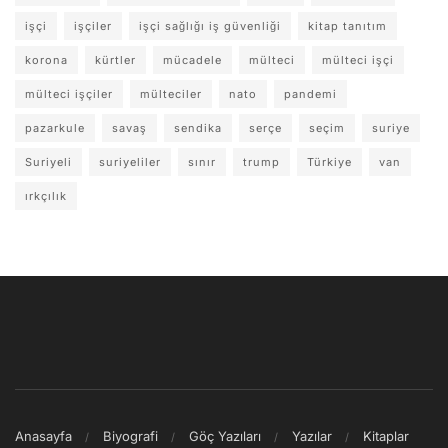
işçi
işçiler
işçi sağlığı iş güvenliği
kitap tanıtım
korona
kürtler
mücadele
mülteci
mülteci işçi
mülteci işçiler
mülteciler
nato
pandemi
pazarkule
savaş
sendika
serçe
seçim
suriye
Suriyeli
suriyeliler
sınır
trump
Türkiye
van
ırkçılık
Anasayfa
Biyografi
Göç Yazıları
Yazılar
Kitaplar