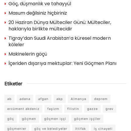
Göç, düşmanlık ve tahayyül
Masum değilsiniz hiçbiriniz
20 Haziran Dünya Mülteciler Günü: Mülteciler,
haklarıyla birlikte mültecidir
Tigray’dan Suudi Arabistan’a küresel modern
köleler
Makinelerin göçü
İçeriden dışarıya mektuplar: Yeni Göçmen Planı
Etiketler
ab
adana
afgan
akp
Almanya
deprem
ercüment akdeniz
faşizm
filistin
gazze
grev
göç
göçmen
göçmen işçi
göçmen işçiler
göçmenler
göç ve belediyeler
ittifak
iş cinayeti