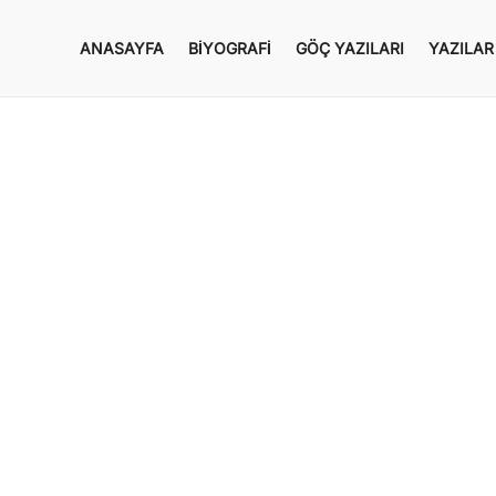
ANASAYFA
BIYOGRAFI
GÖÇ YAZILARI
YAZILAR