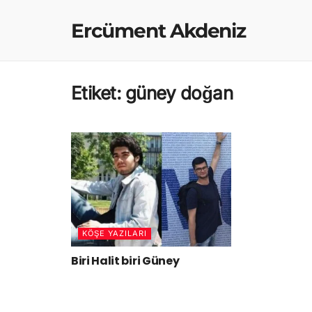
Ercüment Akdeniz
Etiket:
güney doğan
KÖŞE YAZILARI
Biri Halit biri Güney