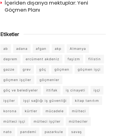
İçeriden dışarıya mektuplar: Yeni
Göçmen Planı
Etiketler
ab
adana
afgan
akp
Almanya
deprem
ercüment akdeniz
faşizm
filistin
gazze
grev
göç
göçmen
göçmen işçi
göçmen işçiler
göçmenler
göç ve belediyeler
ittifak
iş cinayeti
işçi
işçiler
işçi sağlığı iş güvenliği
kitap tanıtım
korona
kürtler
mücadele
mülteci
mülteci işçi
mülteci işçiler
mülteciler
nato
pandemi
pazarkule
savaş