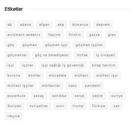
Etiketler
ab
adana
afgan
akp
Almanya
deprem
ercüment akdeniz
faşizm
filistin
gazze
grev
göç
göçmen
göçmen işçi
göçmen işçiler
göçmenler
göç ve belediyeler
ittifak
iş cinayeti
işçi
işçiler
işçi sağlığı iş güvenliği
kitap tanıtım
korona
kürtler
mücadele
mülteci
mülteci işçi
mülteci işçiler
mülteciler
nato
pandemi
pazarkule
savaş
sendika
serçe
seçim
suriye
Suriyeli
suriyeliler
sınır
trump
Türkiye
van
ırkçılık