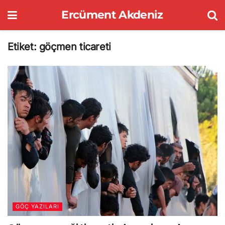
Ercüment Akdeniz
Etiket:
göçmen ticareti
GÖÇ YAZILARI