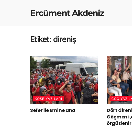
Ercüment Akdeniz
Etiket:
direniş
KÖŞE YAZILARI
GÖÇ YAZIL
Sefer ile Emine ana
Dört direni
Göçmen işç
örgütlenir