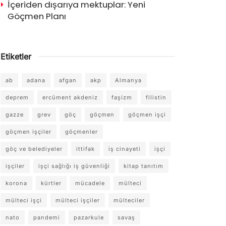
İçeriden dışarıya mektuplar: Yeni
Göçmen Planı
Etiketler
ab
adana
afgan
akp
Almanya
deprem
ercüment akdeniz
faşizm
filistin
gazze
grev
göç
göçmen
göçmen işçi
göçmen işçiler
göçmenler
göç ve belediyeler
ittifak
iş cinayeti
işçi
işçiler
işçi sağlığı iş güvenliği
kitap tanıtım
korona
kürtler
mücadele
mülteci
mülteci işçi
mülteci işçiler
mülteciler
nato
pandemi
pazarkule
savaş