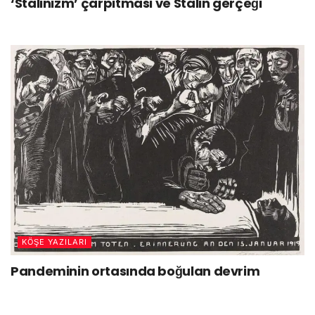
‘Stalinizm’ çarpıtması ve Stalin gerçeği
KÖŞE YAZILARI
Pandeminin ortasında boğulan devrim