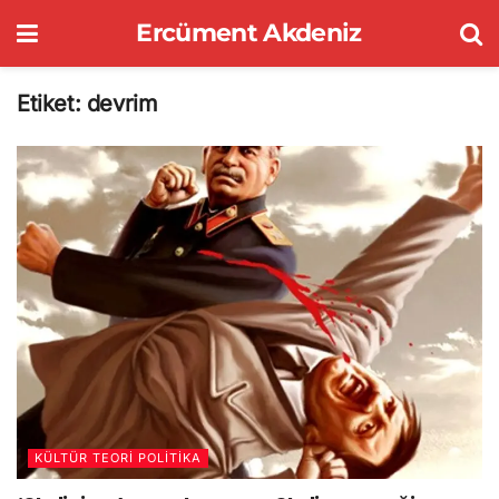
Ercüment Akdeniz
Etiket:
devrim
KÜLTÜR TEORI POLITIKA