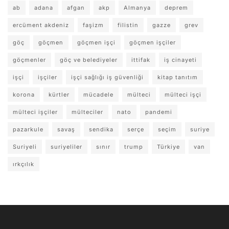
ab
adana
afgan
akp
Almanya
deprem
ercüment akdeniz
faşizm
filistin
gazze
grev
göç
göçmen
göçmen işçi
göçmen işçiler
göçmenler
göç ve belediyeler
ittifak
iş cinayeti
işçi
işçiler
işçi sağlığı iş güvenliği
kitap tanıtım
korona
kürtler
mücadele
mülteci
mülteci işçi
mülteci işçiler
mülteciler
nato
pandemi
pazarkule
savaş
sendika
serçe
seçim
suriye
Suriyeli
suriyeliler
sınır
trump
Türkiye
van
ırkçılık