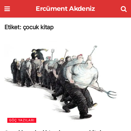
Ercüment Akdeniz
Etiket:
çocuk kitap
GÖÇ YAZILARI