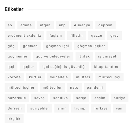
Etiketler
ab
adana
afgan
akp
Almanya
deprem
ercüment akdeniz
faşizm
filistin
gazze
grev
göç
göçmen
göçmen işçi
göçmen işçiler
göçmenler
göç ve belediyeler
ittifak
iş cinayeti
işçi
işçiler
işçi sağlığı iş güvenliği
kitap tanıtım
korona
kürtler
mücadele
mülteci
mülteci işçi
mülteci işçiler
mülteciler
nato
pandemi
pazarkule
savaş
sendika
serçe
seçim
suriye
Suriyeli
suriyeliler
sınır
trump
Türkiye
van
ırkçılık