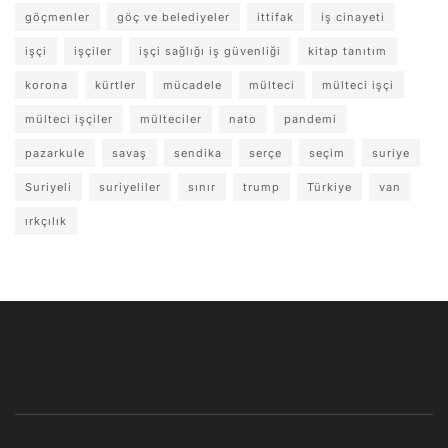
göçmenler
göç ve belediyeler
ittifak
iş cinayeti
işçi
işçiler
işçi sağlığı iş güvenliği
kitap tanıtım
korona
kürtler
mücadele
mülteci
mülteci işçi
mülteci işçiler
mülteciler
nato
pandemi
pazarkule
savaş
sendika
serçe
seçim
suriye
Suriyeli
suriyeliler
sınır
trump
Türkiye
van
ırkçılık