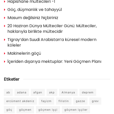
Hapishane mültecileri -1
Göç, düşmanlık ve tahayyül
Masum değilsiniz hiçbiriniz
20 Haziran Dünya Mülteciler Günü: Mülteciler,
haklarıyla birlikte mültecidir
Tigray’dan Suudi Arabistan’a küresel modern
köleler
Makinelerin göçü
İçeriden dışarıya mektuplar: Yeni Göçmen Planı
Etiketler
ab
adana
afgan
akp
Almanya
deprem
ercüment akdeniz
faşizm
filistin
gazze
grev
göç
göçmen
göçmen işçi
göçmen işçiler