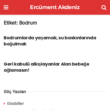
Ercüment Akdeniz
Etiket:
Bodrum
GÖÇ YAZILARI
Bodrumlarda yaşamak, su baskınlarında
boğulmak
GÖÇ YAZILARI
Geri kabulü alkışlayanlar Alan bebeğe
ağlamasın!
Göç Yazıları
Ebabiller