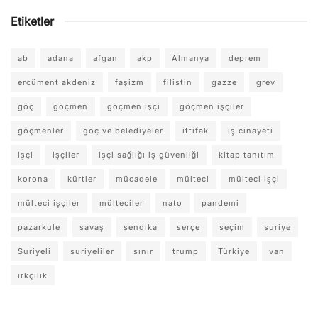
Etiketler
ab
adana
afgan
akp
Almanya
deprem
ercüment akdeniz
faşizm
filistin
gazze
grev
göç
göçmen
göçmen işçi
göçmen işçiler
göçmenler
göç ve belediyeler
ittifak
iş cinayeti
işçi
işçiler
işçi sağlığı iş güvenliği
kitap tanıtım
korona
kürtler
mücadele
mülteci
mülteci işçi
mülteci işçiler
mülteciler
nato
pandemi
pazarkule
savaş
sendika
serçe
seçim
suriye
Suriyeli
suriyeliler
sınır
trump
Türkiye
van
ırkçılık