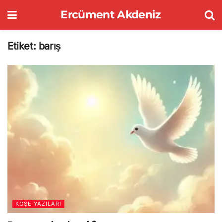
Ercüment Akdeniz
Etiket:
barış
KÖŞE YAZILARI