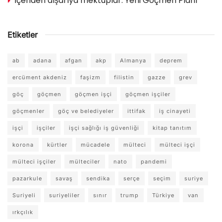
İçeriden dışarıya mektuplar: Yeni Göçmen Planı
Etiketler
ab
adana
afgan
akp
Almanya
deprem
ercüment akdeniz
faşizm
filistin
gazze
grev
göç
göçmen
göçmen işçi
göçmen işçiler
göçmenler
göç ve belediyeler
ittifak
iş cinayeti
işçi
işçiler
işçi sağlığı iş güvenliği
kitap tanıtım
korona
kürtler
mücadele
mülteci
mülteci işçi
mülteci işçiler
mülteciler
nato
pandemi
pazarkule
savaş
sendika
serçe
seçim
suriye
Suriyeli
suriyeliler
sınır
trump
Türkiye
van
ırkçılık