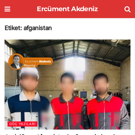
Ercüment Akdeniz
Etiket:
afganistan
GÖÇ YAZILARI