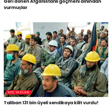
Geri dönen Afganistanlı göçmeni alnından
vurmuşlar
GÖÇ YAZILARI
Taliban 131 bin üyeli sendikaya kilit vurdu!