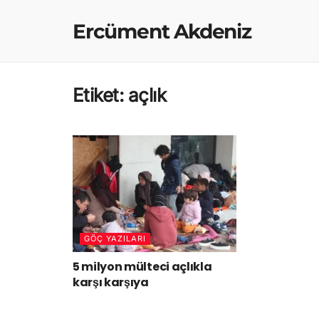
Ercüment Akdeniz
Etiket:
açlık
GÖÇ YAZILARI
5 milyon mülteci açlıkla
karşı karşıya