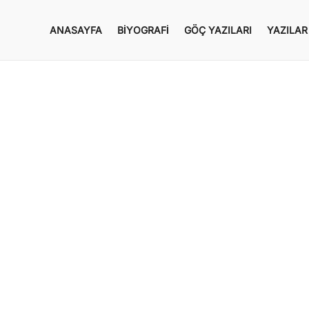
ANASAYFA
BIYOGRAFI
GÖÇ YAZILARI
YAZILAR