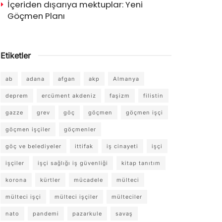
İçeriden dışarıya mektuplar: Yeni
Göçmen Planı
Etiketler
ab
adana
afgan
akp
Almanya
deprem
ercüment akdeniz
faşizm
filistin
gazze
grev
göç
göçmen
göçmen işçi
göçmen işçiler
göçmenler
göç ve belediyeler
ittifak
iş cinayeti
işçi
işçiler
işçi sağlığı iş güvenliği
kitap tanıtım
korona
kürtler
mücadele
mülteci
mülteci işçi
mülteci işçiler
mülteciler
nato
pandemi
pazarkule
savaş