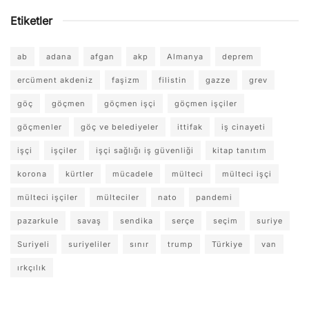
Etiketler
ab
adana
afgan
akp
Almanya
deprem
ercüment akdeniz
faşizm
filistin
gazze
grev
göç
göçmen
göçmen işçi
göçmen işçiler
göçmenler
göç ve belediyeler
ittifak
iş cinayeti
işçi
işçiler
işçi sağlığı iş güvenliği
kitap tanıtım
korona
kürtler
mücadele
mülteci
mülteci işçi
mülteci işçiler
mülteciler
nato
pandemi
pazarkule
savaş
sendika
serçe
seçim
suriye
Suriyeli
suriyeliler
sınır
trump
Türkiye
van
ırkçılık