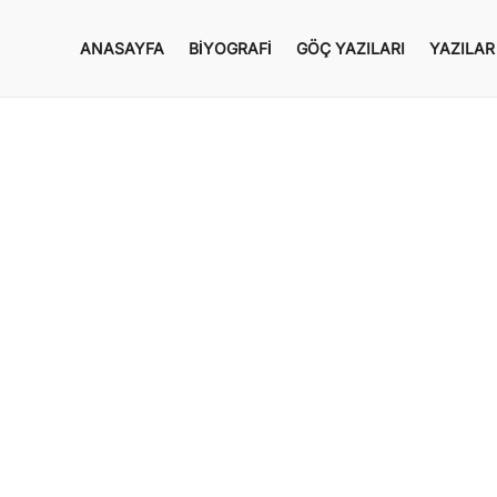
ANASAYFA
BIYOGRAFI
GÖÇ YAZILARI
YAZILAR