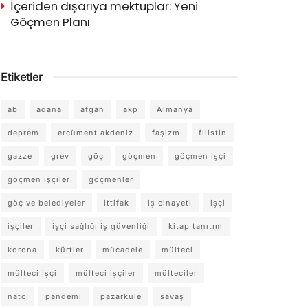
İçeriden dışarıya mektuplar: Yeni
Göçmen Planı
Etiketler
ab
adana
afgan
akp
Almanya
deprem
ercüment akdeniz
faşizm
filistin
gazze
grev
göç
göçmen
göçmen işçi
göçmen işçiler
göçmenler
göç ve belediyeler
ittifak
iş cinayeti
işçi
işçiler
işçi sağlığı iş güvenliği
kitap tanıtım
korona
kürtler
mücadele
mülteci
mülteci işçi
mülteci işçiler
mülteciler
nato
pandemi
pazarkule
savaş