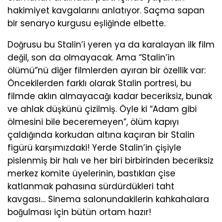
hakimiyet kavgalarını anlatıyor. Saçma sapan
bir senaryo kurgusu eşliğinde elbette.
Doğrusu bu Stalin’i yeren ya da karalayan ilk film
değil, son da olmayacak. Ama “Stalin’in
ölümü”nü diğer filmlerden ayıran bir özellik var:
Öncekilerden farklı olarak Stalin portresi, bu
filmde aklın almayacağı kadar beceriksiz, bunak
ve ahlak düşkünü çizilmiş. Öyle ki “Adam gibi
ölmesini bile beceremeyen”, ölüm kapıyı
çaldığında korkudan altına kaçıran bir Stalin
figürü karşımızdaki! Yerde Stalin’in çişiyle
pislenmiş bir halı ve her biri birbirinden beceriksiz
merkez komite üyelerinin, bastıkları çise
katlanmak pahasına sürdürdükleri taht
kavgası… Sinema salonundakilerin kahkahalara
boğulması için bütün ortam hazır!