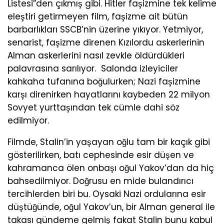
Listesi”den çıkmış gibi. Hitler faşizmine tek kelime
eleştiri getirmeyen film, faşizme ait bütün
barbarlıkları SSCB’nin üzerine yıkıyor. Yetmiyor,
senarist, faşizme direnen Kızılordu askerlerinin
Alman askerlerini nasıl zevkle öldürdükleri
palavrasına sarılıyor. Salonda izleyiciler
kahkaha tufanına boğulurken; Nazi faşizmine
karşı direnirken hayatlarını kaybeden 22 milyon
Sovyet yurttaşından tek cümle dahi söz
edilmiyor.
Filmde, Stalin’in yaşayan oğlu tam bir kaçık gibi
gösterilirken, batı cephesinde esir düşen ve
kahramanca ölen onbaşı oğul Yakov’dan da hiç
bahsedilmiyor. Doğrusu en mide bulandırıcı
tercihlerden biri bu. Oysaki Nazi ordularına esir
düştüğünde, oğul Yakov’un, bir Alman general ile
takası gündeme gelmiş fakat Stalin bunu kabul