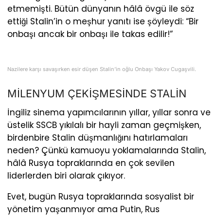
etmemişti. Bütün dünyanın hâlâ övgü ile söz
ettiği Stalin’in o meşhur yanıtı ise şöyleydi: “Bir
onbaşı ancak bir onbaşı ile takas edilir!”
Nazilere karşı savaşırken esir düşen Stalin’in oğlu Onbaşı Yakov Cugaşvili.
MİLENYUM ÇEKİŞMESİNDE STALİN
İngiliz sinema yapımcılarının yıllar, yıllar sonra ve
üstelik SSCB yıkılalı bir hayli zaman geçmişken,
birdenbire Stalin düşmanlığını hatırlamaları
neden? Çünkü kamuoyu yoklamalarında Stalin,
hâlâ Rusya topraklarında en çok sevilen
liderlerden biri olarak çıkıyor.
Evet, bugün Rusya topraklarında sosyalist bir
yönetim yaşanmıyor ama Putin, Rus