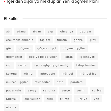
İçeriden dışarıya mektuplar: Yeni Göçmen Planı
Etiketler
ab
adana
afgan
akp
Almanya
deprem
ercüment akdeniz
faşizm
filistin
gazze
grev
göç
göçmen
göçmen işçi
göçmen işçiler
göçmenler
göç ve belediyeler
ittifak
iş cinayeti
işçi
işçiler
işçi sağlığı iş güvenliği
kitap tanıtım
korona
kürtler
mücadele
mülteci
mülteci işçi
mülteci işçiler
mülteciler
nato
pandemi
pazarkule
savaş
sendika
serçe
seçim
suriye
Suriyeli
suriyeliler
sınır
trump
Türkiye
van
ırkçılık