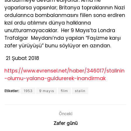
sürdürmeye devam ediyorlar. Ama ne
yaparlarsa yapsınlar; Britanya topraklarının Nazi
ordularınca bombalanmasını fiilen sona erdiren
kızıl ordu atılımını dünya halklarına
unutturamayacaklar. Her 9 Mayıs’ta Londra
Trafalgar Meydanı’nda yapılan “Faşizme karşı
zafer yürüyüşü” bunu söylüyor en azından.
21 Şubat 2018
https://www.evrensel.net/haber/346017/stalinin
-olumu-yalana-guldurerek-inandirmak
Etiketler:
1953
9 mayıs
film
stalin
Önceki
Zafer günü