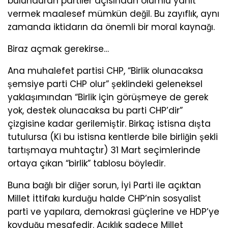
bulunduran partiler açısından olumlu yanıt
vermek maalesef mümkün değil. Bu zayıflık, aynı
zamanda iktidarın da önemli bir moral kaynağı.
Biraz açmak gerekirse…
Ana muhalefet partisi CHP, “Birlik olunacaksa
şemsiye parti CHP olur” şeklindeki geleneksel
yaklaşımından “Birlik için görüşmeye de gerek
yok, destek olunacaksa bu parti CHP’dir”
çizgisine kadar gerilemiştir. Birkaç istisna dışta
tutulursa (Ki bu istisna kentlerde bile birliğin şekli
tartışmaya muhtaçtır) 31 Mart seçimlerinde
ortaya çıkan “birlik” tablosu böyledir.
Buna bağlı bir diğer sorun, İyi Parti ile açıktan
Millet İttifakı kurduğu halde CHP’nin sosyalist
parti ve yapılara, demokrasi güçlerine ve HDP’ye
koyduğu mesafedir. Açıklık sadece Millet