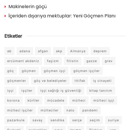
Makinelerin göçü
İçeriden dışarıya mektuplar: Yeni Göçmen Planı
Etiketler
ab
adana
afgan
akp
Almanya
deprem
ercüment akdeniz
faşizm
filistin
gazze
grev
göç
göçmen
göçmen işçi
göçmen işçiler
göçmenler
göç ve belediyeler
ittifak
iş cinayeti
işçi
işçiler
işçi sağlığı iş güvenliği
kitap tanıtım
korona
kürtler
mücadele
mülteci
mülteci işçi
mülteci işçiler
mülteciler
nato
pandemi
pazarkule
savaş
sendika
serçe
seçim
suriye
Suriyeli
suriyeliler
sınır
trump
Türkiye
van