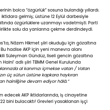
rinin bolca “özgürlük” sosuna bulandığı yıllardı.
iktidara gelmiş; üstüne 12 Eylül darbesiyle
ltında özgürlüklere uzanmayı vadetmişti. Parti
 birlikte solu da yanlarına çekme derdindeydi.
as’ta, Nâzım Hikmet şiiri okuduğu için gözaltına
ı. Bu hadise AKP için yeni manevra alanı
kili Süleyman Gündüz, liseli gencin gözaltına
Haini’ adlı şiiri TBMM Genel Kurulunda
larınızda al kanımızı içmekse vatan / Vatan
Yazın üç sütun üstüne kapkara haykıran
an hainliğine devam ediyor hâlâ.”
m edecek AKP iktidarlarında, iş cinayetine
 22 bini bulacaktı! Grevleri yasaklanan işçi