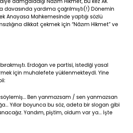
’ diye damgaladığı Nâzım Hikmet, bu kez AK
ma davasında yardıma çağrılmıştı(!) Dönemin
çek Anayasa Mahkemesinde yaptığı sözlü
ızlığına dikkat çekmek için “Nâzım Hikmet” ve
 bırakmıştı. Erdoğan ve partisi, istediği yasal
rmek için muhalefete yüklenmekteydi. Yine
ii:
el söylemiş… Ben yanmazsam / sen yanmazsan
lığa… Yıllar boyunca bu söz, adeta bir slogan gibi
yanacağız. Yandım, piştim, oldum var ya… İşte