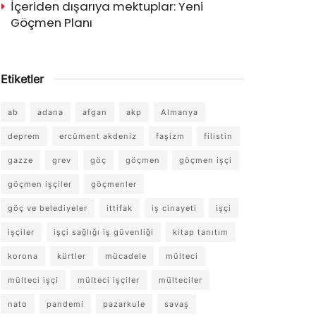
İçeriden dışarıya mektuplar: Yeni
Göçmen Planı
Etiketler
ab
adana
afgan
akp
Almanya
deprem
ercüment akdeniz
faşizm
filistin
gazze
grev
göç
göçmen
göçmen işçi
göçmen işçiler
göçmenler
göç ve belediyeler
ittifak
iş cinayeti
işçi
işçiler
işçi sağlığı iş güvenliği
kitap tanıtım
korona
kürtler
mücadele
mülteci
mülteci işçi
mülteci işçiler
mülteciler
nato
pandemi
pazarkule
savaş