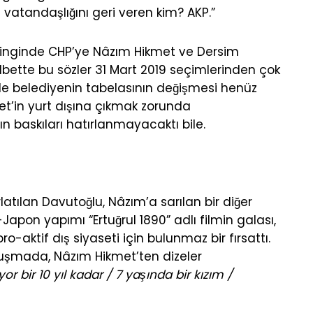
 vatandaşlığını geri veren kim? AKP.”
itinginde CHP’ye Nâzım Hikmet ve Dersim
lbette bu sözler 31 Mart 2019 seçimlerinden çok
de belediyenin tabelasının değişmesi henüz
t’in yurt dışına çıkmak zorunda
ın baskıları hatırlanmayacaktı bile.
arlatılan Davutoğlu, Nâzım’a sarılan bir diğer
Japon yapımı “Ertuğrul 1890” adlı filmin galası,
o-aktif dış siyaseti için bulunmaz bir fırsattı.
uşmada, Nâzım Hikmet’ten dizeler
or bir 10 yıl kadar / 7 yaşında bir kızım /