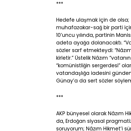
***
Hedefe ulaşmak için de olsa;
muhafazakar-sağ bir parti için
10’uncu yılında, partinin Manis
adeta ayağa dolanacaktı. “Vaki
sözler sarf etmekteydi: “Nâzım
kirletir.” Üstelik Nâzım “vatanı
“komünistliğin sergerdesi” ol
vatandaşlığa iadesini gündeme
Günay’a da sert sözler söylemi
***
AKP bünyesel olarak Nâzım Hikm
da, Erdoğan siyasal pragmati
soruyorum; Nâzım Hikmet’i s