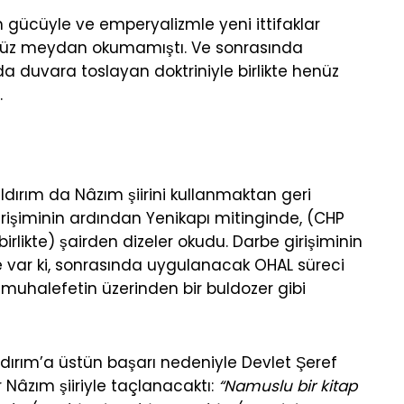
n gücüyle ve emperyalizmle yeni ittifaklar
enüz meydan okumamıştı. Ve sonrasında
 duvara toslayan doktriniyle birlikte henüz
.
ldırım da Nâzım şiirini kullanmaktan geri
işiminin ardından Yenikapı mitinginde, (CHP
birlikte) şairden dizeler okudu. Darbe girişiminin
e var ki, sonrasında uygulanacak OHAL süreci
muhalefetin üzerinden bir buldozer gibi
dırım’a üstün başarı nedeniyle Devlet Şeref
 Nâzım şiiriyle taçlanacaktı:
“Namuslu bir kitap