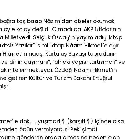
 bağra taş basıp Nâzım’dan dizeler okumak
 öyle kolay değildi. Olmadı da. AKP iktidarının
a Milletvekili Selçuk Özdağ’ın yayımladığı kitap
tsiz Yazılar” isimli kitap Nâzım Hikmet’e ağır
 Hikmet’in naaşı Kurtuluş Savaşı topraklarını
n ve dinin düşmanı”, “ahlaki yapısı tartışmalı” ve
arak nitelenmekteydi. Özdağ, Nâzım Hikmet’in
 getiren Kültür ve Turizm Bakanı Ertuğrul
şti.
et’le doku uyuşmazlığı (karşıtlığı) içinde olsa
zmden ödün vermiyordu: “Peki şimdi
ürgüne gönderen orada ölmesine neden olan