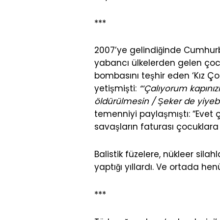
***
2007’ye gelindiğinde Cumhurb
yabancı ülkelerden gelen çoc
bombasını teşhir eden ‘Kız Çoc
yetişmişti:
“‘Çalıyorum kapınız
öldürülmesin / Şeker de yiyebil
temenniyi paylaşmıştı: “Evet ç
savaşların faturası çocuklara 
Balistik füzelere, nükleer sil
yaptığı yıllardı. Ve ortada hen
***