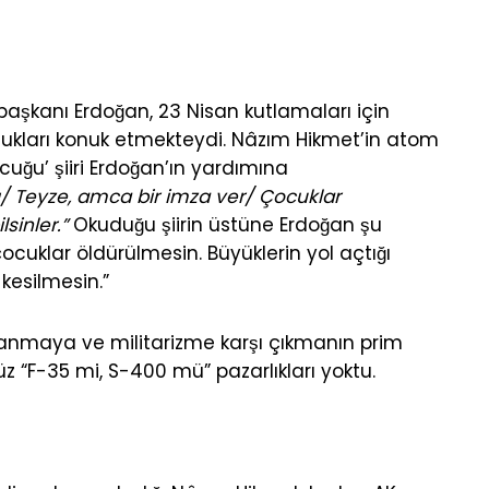
aşkanı Erdoğan, 23 Nisan kutlamaları için
ukları konuk etmekteydi. Nâzım Hikmet’in atom
uğu’ şiiri Erdoğan’ın yardımına
ı/ Teyze, amca bir imza ver/ Çocuklar
sinler.”
Okuduğu şiirin üstüne Erdoğan şu
ocuklar öldürülmesin. Büyüklerin yol açtığı
kesilmesin.”
ahlanmaya ve militarizme karşı çıkmanın prim
üz “F-35 mi, S-400 mü” pazarlıkları yoktu.