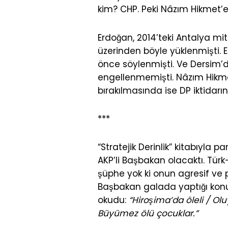
kim? CHP. Peki Nâzım Hikmet’e
Erdoğan, 2014’teki Antalya m
üzerinden böyle yüklenmişti. E
önce söylenmişti. Ve Dersim’
engellenmemişti. Nâzım Hikme
bırakılmasında ise DP iktidarın
***
“Stratejik Derinlik” kitabıyla p
AKP’li Başbakan olacaktı. Türk-
şüphe yok ki onun agresif ve pr
Başbakan galada yaptığı kon
okudu:
“Hiroşima’da öleli / Oluy
Büyümez ölü çocuklar.”