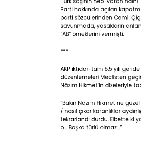
Türk sağının hep ‘vatan haini
Parti hakkında açılan kapat
parti sözcülerinden Cemil Çi
savunmada, yasakların anlams
“AB” örneklerini vermişti.
***
AKP iktidarı tam 6.5 yılı geride
düzenlemeleri Meclisten geçi
Nâzım Hikmet’in dizeleriyle tab
“Bakın Nâzım Hikmet ne güz
/ nasıl çıkar karanlıklar aydın
tekrarlandı durdu. Elbette ki 
o… Başka türlü olmaz…”