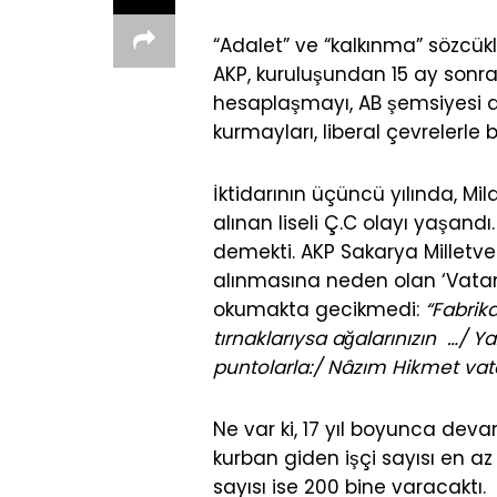
“Adalet” ve “kalkınma” sözcükle
AKP, kuruluşundan 15 ay sonra 
hesaplaşmayı, AB şemsiyesi a
kurmayları, liberal çevrelerle
İktidarının üçüncü yılında, Mil
alınan liseli Ç.C olayı yaşand
demekti. AKP Sakarya Milletve
alınmasına neden olan ‘Vatan 
okumakta gecikmedi:
“Fabrika
tırnaklarıysa ağalarınızın …/ 
puntolarla:/ Nâzım Hikmet vat
Ne var ki, 17 yıl boyunca deva
kurban giden işçi sayısı en az
sayısı ise 200 bine varacaktı.