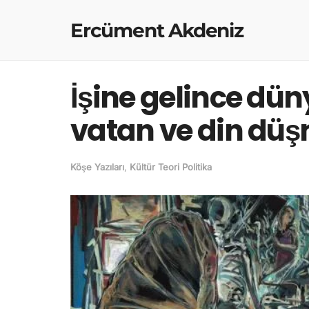
Ercüment Akdeniz
İşine gelince dün
vatan ve din dü
Köşe Yazıları
,
Kültür Teori Politika