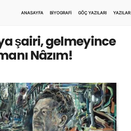
ANASAYFA
BIYOGRAFI
GÖÇ YAZILARI
YAZILAR
ya şairi, gelmeyince
şmanı Nâzım!