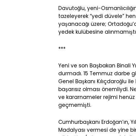
Davutoğlu, yeni-Osmanlıcılığı
tazeleyerek “yedi düvele” h
yaşanacağı üzere; Ortadoğu’da
yedek kulübesine alınmamıştı
***
Yeni ve son Başbakan Binali Yı
durmadı. 15 Temmuz darbe gir
Genel Başkanı Kılıçdaroğlu ile 
başarısız olması önemliydi. N
ve kararnameler rejimi henüz 
geçmemişti.
Cumhurbaşkanı Erdoğan’ın, Yıl
Madalyası vermesi de yine bir