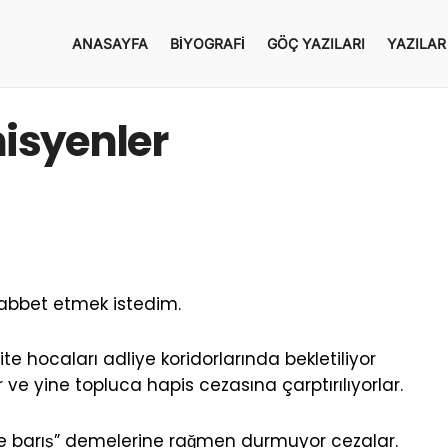
ANASAYFA
BIYOGRAFI
GÖÇ YAZILARI
YAZILAR
misyenler
abbet etmek istedim.
e hocaları adliye koridorlarında bekletiliyor
 ve yine topluca hapis cezasına çarptırılıyorlar.
ece barış” demelerine rağmen durmuyor cezalar.