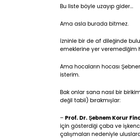
Bu liste böyle uzayıp gider…
Ama asla burada bitmez.
İzninle bir de af dileğinde b
emeklerine yer veremediğim 
Ama hocaların hocası Şebne
isterim.
Bak onlar sana nasıl bir biri
değil tabii) bırakmışlar:
–
Prof. Dr. Şebnem Korur Fin
için gösterdiği çaba ve işken
çalışmaları nedeniyle uluslarar