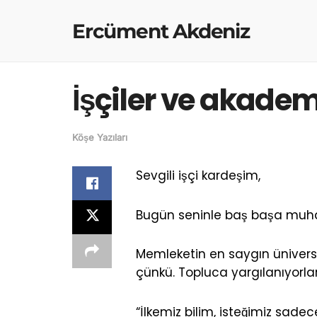
Ercüment Akdeniz
İşçiler ve akade
Köşe Yazıları
Sevgili işçi kardeşim,
Bugün seninle baş başa muh
Memleketin en saygın üniversit
çünkü. Topluca yargılanıyorlar
“İlkemiz bilim, isteğimiz sad