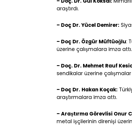
– Doç. Dr. Gül Köksal:
Mimarlık
araştırdı.
– Doç Dr. Yücel Demirer:
Siyas
– Doç Dr. Özgür Müftüoğlu
: 
üzerine çalışmalara imza attı. S
– Doç. Dr. Mehmet Rauf Kesic
sendikalar üzerine çalışmalar 
– Doç Dr.
Hakan Koçak:
Türki
araştırmalara imza attı.
– Araştırma Görevlisi Onur 
metal işçilerinin direnişi üze