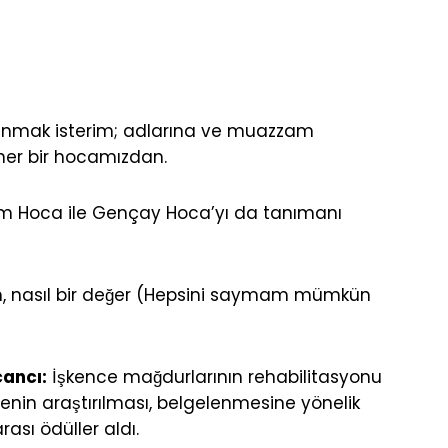
ulunmak isterim; adlarına ve muazzam
her bir hocamızdan.
m Hoca ile Gençay Hoca’yı da tanımanı
kim, nasıl bir değer (Hepsini saymam mümkün
cancı:
İşkence mağdurlarının rehabilitasyonu
cenin araştırılması, belgelenmesine yönelik
ası ödüller aldı.