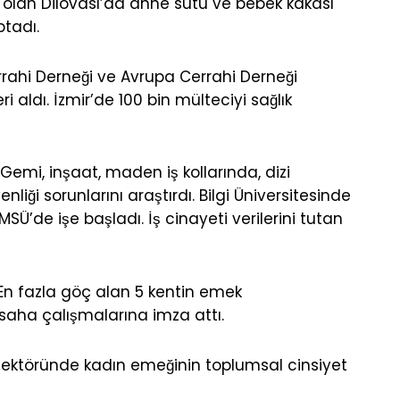
enti olan Dilovası’da anne sütü ve bebek kakası
tadı.
rahi Derneği ve Avrupa Cerrahi Derneği
ri aldı. İzmir’de 100 bin mülteciyi sağlık
Gemi, inşaat, maden iş kollarında, dizi
enliği sorunlarını araştırdı. Bilgi Üniversitesinde
, MSÜ’de işe başladı. İş cinayeti verilerini tutan
En fazla göç alan 5 kentin emek
 saha çalışmalarına imza attı.
sektöründe kadın emeğinin toplumsal cinsiyet