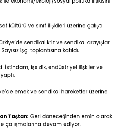
 ile ekonomi/ekoloji/sosyal politika ilişkisini
et kültürü ve sınıf ilişkileri üzerine çalıştı.
Türkiye’de sendikal kriz ve sendikal arayışlar
ayısız işçi toplantısına katıldı.
i
: İstihdam, işsizlik, endüstriyel ilişkiler ve
yaptı.
ye’de emek ve sendikal hareketler üzerine
Can Taştan:
Geri döneceğinden emin olarak
rine çalışmalarına devam ediyor.